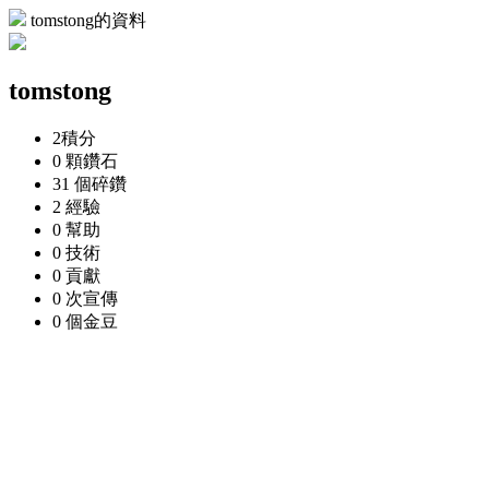
tomstong的資料
tomstong
2
積分
0 顆
鑽石
31 個
碎鑽
2
經驗
0
幫助
0
技術
0
貢獻
0 次
宣傳
0 個
金豆