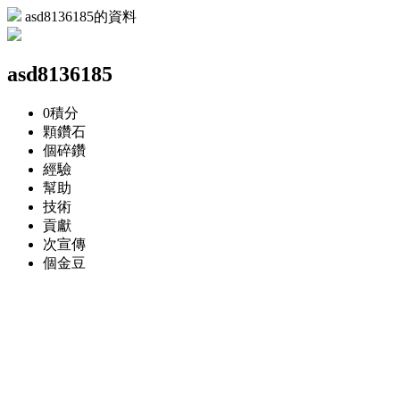
asd8136185的資料
asd8136185
0
積分
顆
鑽石
個
碎鑽
經驗
幫助
技術
貢獻
次
宣傳
個
金豆