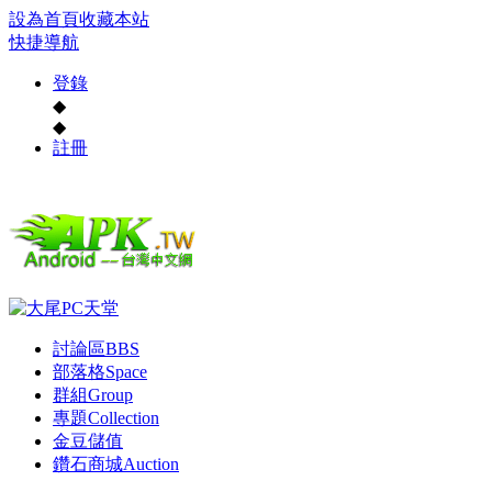
設為首頁
收藏本站
快捷導航
登錄
◆
◆
註冊
討論區
BBS
部落格
Space
群組
Group
專題
Collection
金豆儲值
鑽石商城
Auction