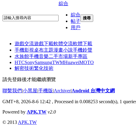
綜合
綜合
搜尋
帖子
用戶
遊戲交流
遊戲下載
軟體交流
軟體下載
手機影視
桌布主題
漫畫小說
手機鈴聲
水族館
手機音樂
二手市場
新手專區
HTC
Sony
Samsung
TWM
Huawei
MOTO
解密技術
繁化技術
請先登錄後才能繼續瀏覽
聯繫我們
|
小黑屋
|
手機版
|
Archiver
|
Android 台灣中文網
GMT+8, 2026-8-6 12:42
, Processed in 0.008253 second(s), 1 quer
Powered by
APK.TW
v2.0
© 2013
APK.TW