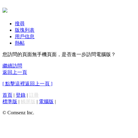
搜尋
版塊列表
用戶信息
熱帖
您訪問的頁面無手機頁面，是否進一步訪問電腦版？
繼續訪問
返回上一頁
[ 點擊這裡返回上一頁 ]
首頁
|
登錄
|
註冊
標準版
|
觸屏版
|
電腦版
|
© Comsenz Inc.