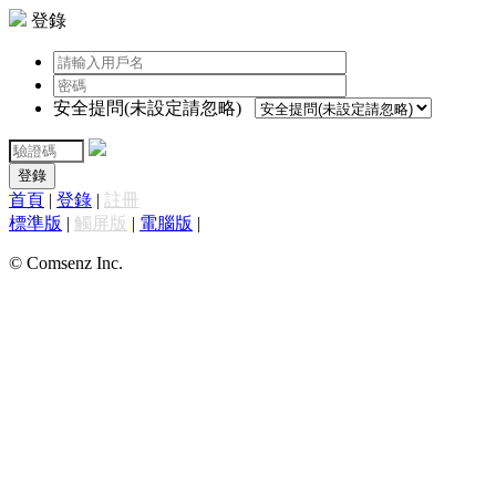
登錄
安全提問(未設定請忽略)
登錄
首頁
|
登錄
|
註冊
標準版
|
觸屏版
|
電腦版
|
© Comsenz Inc.