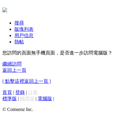
搜尋
版塊列表
用戶信息
熱帖
您訪問的頁面無手機頁面，是否進一步訪問電腦版？
繼續訪問
返回上一頁
[ 點擊這裡返回上一頁 ]
首頁
|
登錄
|
註冊
標準版
|
觸屏版
|
電腦版
|
© Comsenz Inc.