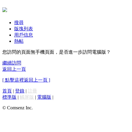
搜尋
版塊列表
用戶信息
熱帖
您訪問的頁面無手機頁面，是否進一步訪問電腦版？
繼續訪問
返回上一頁
[ 點擊這裡返回上一頁 ]
首頁
|
登錄
|
註冊
標準版
|
觸屏版
|
電腦版
|
© Comsenz Inc.