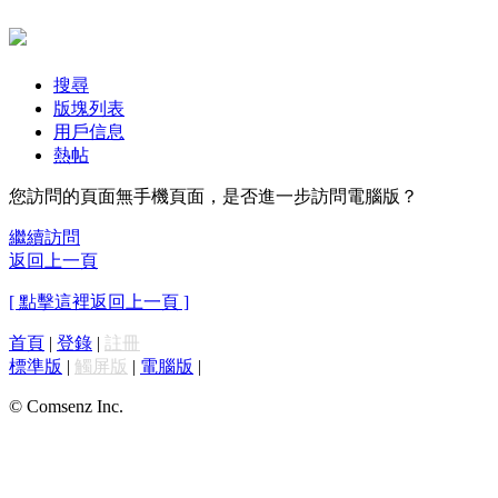
搜尋
版塊列表
用戶信息
熱帖
您訪問的頁面無手機頁面，是否進一步訪問電腦版？
繼續訪問
返回上一頁
[ 點擊這裡返回上一頁 ]
首頁
|
登錄
|
註冊
標準版
|
觸屏版
|
電腦版
|
© Comsenz Inc.