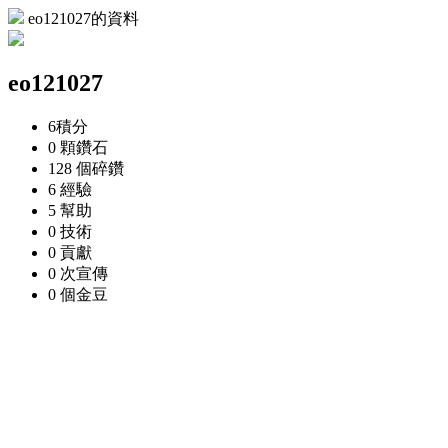
eo121027的資料
eo121027
6
積分
0 顆
鑽石
128 個
碎鑽
6
經驗
5
幫助
0
技術
0
貢獻
0 次
宣傳
0 個
金豆