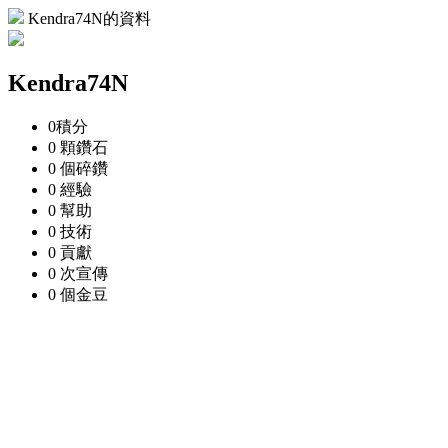
Kendra74N的資料
Kendra74N
0
積分
0 顆
鑽石
0 個
碎鑽
0
經驗
0
幫助
0
技術
0
貢獻
0 次
宣傳
0 個
金豆