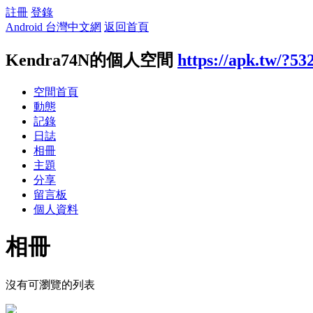
註冊
登錄
Android 台灣中文網
返回首頁
Kendra74N的個人空間
https://apk.tw/?53
空間首頁
動態
記錄
日誌
相冊
主題
分享
留言板
個人資料
相冊
沒有可瀏覽的列表