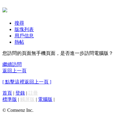
搜尋
版塊列表
用戶信息
熱帖
您訪問的頁面無手機頁面，是否進一步訪問電腦版？
繼續訪問
返回上一頁
[ 點擊這裡返回上一頁 ]
首頁
|
登錄
|
註冊
標準版
|
觸屏版
|
電腦版
|
© Comsenz Inc.