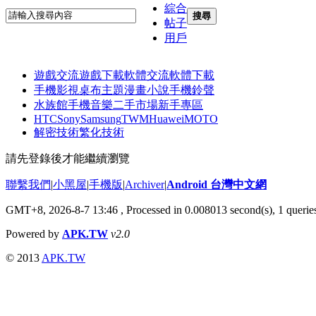
綜合
搜尋
帖子
用戶
遊戲交流
遊戲下載
軟體交流
軟體下載
手機影視
桌布主題
漫畫小說
手機鈴聲
水族館
手機音樂
二手市場
新手專區
HTC
Sony
Samsung
TWM
Huawei
MOTO
解密技術
繁化技術
請先登錄後才能繼續瀏覽
聯繫我們
|
小黑屋
|
手機版
|
Archiver
|
Android 台灣中文網
GMT+8, 2026-8-7 13:46
, Processed in 0.008013 second(s), 1 quer
Powered by
APK.TW
v2.0
© 2013
APK.TW