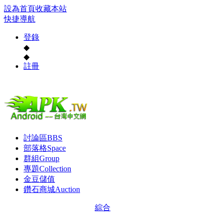
設為首頁
收藏本站
快捷導航
登錄
◆
◆
註冊
討論區
BBS
部落格
Space
群組
Group
專題
Collection
金豆儲值
鑽石商城
Auction
綜合