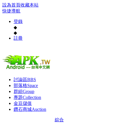
設為首頁
收藏本站
快捷導航
登錄
◆
◆
註冊
討論區
BBS
部落格
Space
群組
Group
專題
Collection
金豆儲值
鑽石商城
Auction
綜合