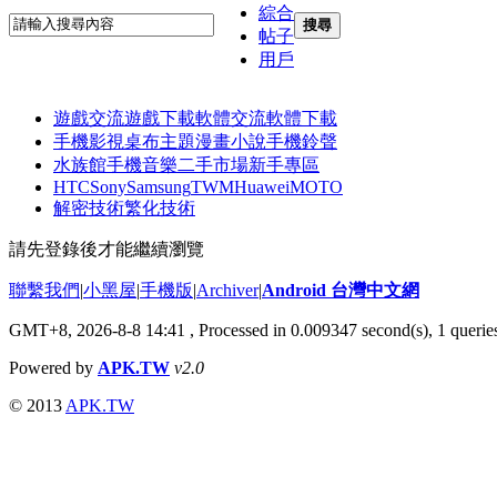
綜合
搜尋
帖子
用戶
遊戲交流
遊戲下載
軟體交流
軟體下載
手機影視
桌布主題
漫畫小說
手機鈴聲
水族館
手機音樂
二手市場
新手專區
HTC
Sony
Samsung
TWM
Huawei
MOTO
解密技術
繁化技術
請先登錄後才能繼續瀏覽
聯繫我們
|
小黑屋
|
手機版
|
Archiver
|
Android 台灣中文網
GMT+8, 2026-8-8 14:41
, Processed in 0.009347 second(s), 1 quer
Powered by
APK.TW
v2.0
© 2013
APK.TW