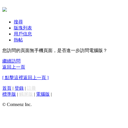
搜尋
版塊列表
用戶信息
熱帖
您訪問的頁面無手機頁面，是否進一步訪問電腦版？
繼續訪問
返回上一頁
[ 點擊這裡返回上一頁 ]
首頁
|
登錄
|
註冊
標準版
|
觸屏版
|
電腦版
|
© Comsenz Inc.