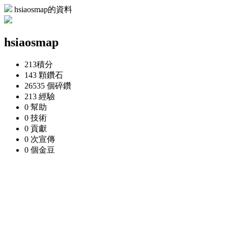
hsiaosmap的資料
hsiaosmap
213
積分
143 顆
鑽石
26535 個
碎鑽
213
經驗
0
幫助
0
技術
0
貢獻
0 次
宣傳
0 個
金豆