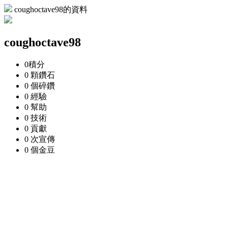
coughoctave98的資料
coughoctave98
0
積分
0 顆
鑽石
0 個
碎鑽
0
經驗
0
幫助
0
技術
0
貢獻
0 次
宣傳
0 個
金豆