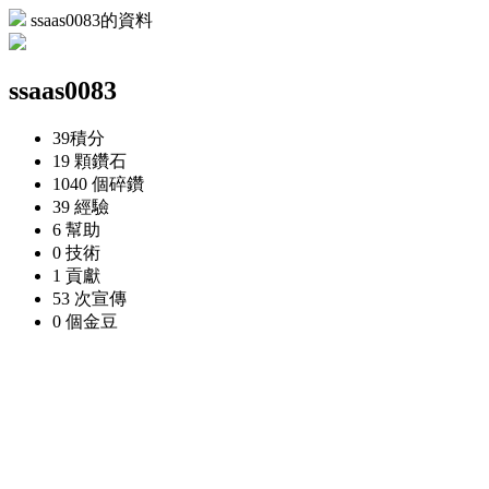
ssaas0083的資料
ssaas0083
39
積分
19 顆
鑽石
1040 個
碎鑽
39
經驗
6
幫助
0
技術
1
貢獻
53 次
宣傳
0 個
金豆