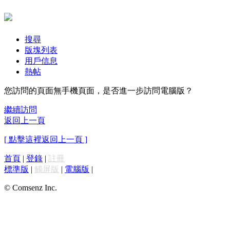
搜尋
版塊列表
用戶信息
熱帖
您訪問的頁面無手機頁面，是否進一步訪問電腦版？
繼續訪問
返回上一頁
[ 點擊這裡返回上一頁 ]
首頁
|
登錄
|
註冊
標準版
|
觸屏版
|
電腦版
|
© Comsenz Inc.