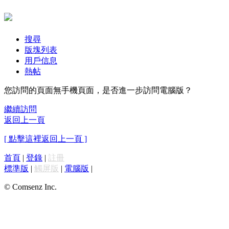
搜尋
版塊列表
用戶信息
熱帖
您訪問的頁面無手機頁面，是否進一步訪問電腦版？
繼續訪問
返回上一頁
[ 點擊這裡返回上一頁 ]
首頁
|
登錄
|
註冊
標準版
|
觸屏版
|
電腦版
|
© Comsenz Inc.