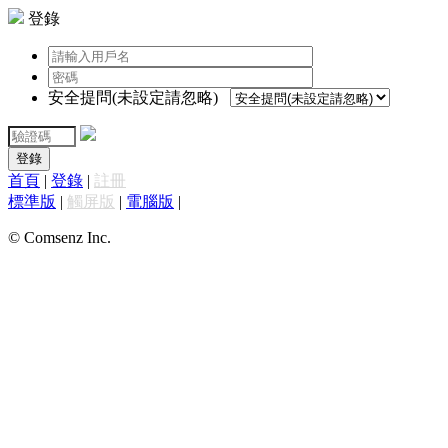
登錄
安全提問(未設定請忽略)
登錄
首頁
|
登錄
|
註冊
標準版
|
觸屏版
|
電腦版
|
© Comsenz Inc.