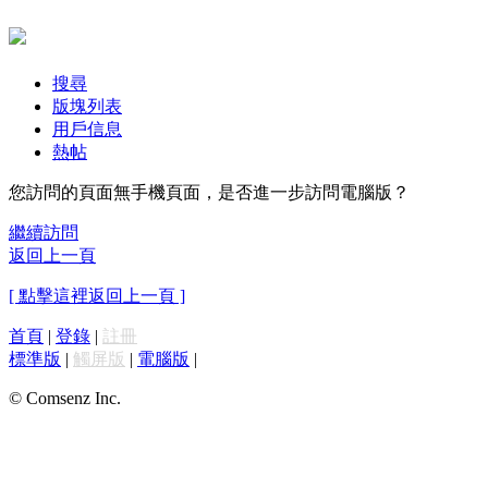
搜尋
版塊列表
用戶信息
熱帖
您訪問的頁面無手機頁面，是否進一步訪問電腦版？
繼續訪問
返回上一頁
[ 點擊這裡返回上一頁 ]
首頁
|
登錄
|
註冊
標準版
|
觸屏版
|
電腦版
|
© Comsenz Inc.