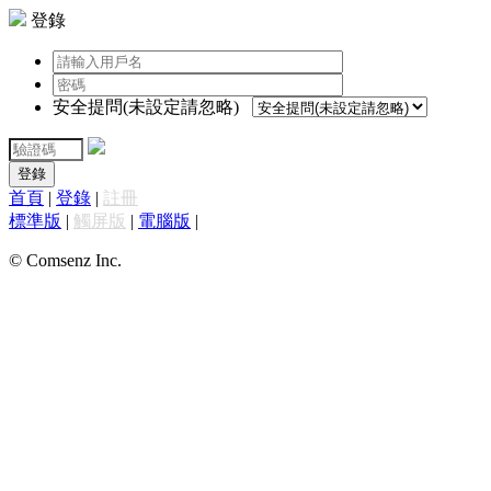
登錄
安全提問(未設定請忽略)
登錄
首頁
|
登錄
|
註冊
標準版
|
觸屏版
|
電腦版
|
© Comsenz Inc.