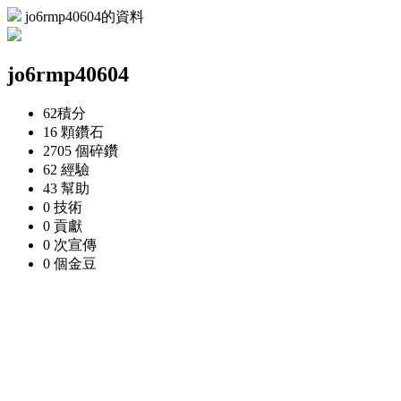
jo6rmp40604的資料
jo6rmp40604
62
積分
16 顆
鑽石
2705 個
碎鑽
62
經驗
43
幫助
0
技術
0
貢獻
0 次
宣傳
0 個
金豆