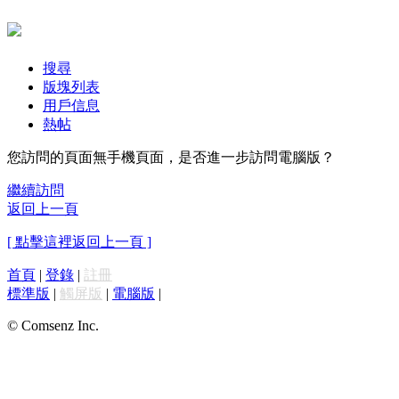
搜尋
版塊列表
用戶信息
熱帖
您訪問的頁面無手機頁面，是否進一步訪問電腦版？
繼續訪問
返回上一頁
[ 點擊這裡返回上一頁 ]
首頁
|
登錄
|
註冊
標準版
|
觸屏版
|
電腦版
|
© Comsenz Inc.