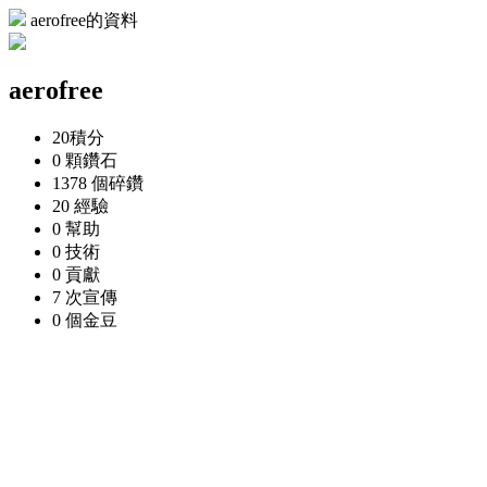
aerofree的資料
aerofree
20
積分
0 顆
鑽石
1378 個
碎鑽
20
經驗
0
幫助
0
技術
0
貢獻
7 次
宣傳
0 個
金豆