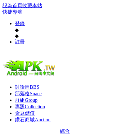
設為首頁
收藏本站
快捷導航
登錄
◆
◆
註冊
討論區
BBS
部落格
Space
群組
Group
專題
Collection
金豆儲值
鑽石商城
Auction
綜合