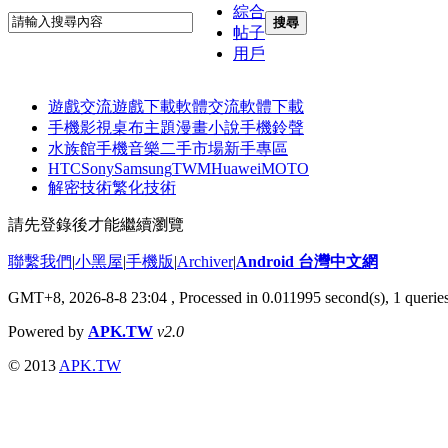
綜合
搜尋
帖子
用戶
遊戲交流
遊戲下載
軟體交流
軟體下載
手機影視
桌布主題
漫畫小說
手機鈴聲
水族館
手機音樂
二手市場
新手專區
HTC
Sony
Samsung
TWM
Huawei
MOTO
解密技術
繁化技術
請先登錄後才能繼續瀏覽
聯繫我們
|
小黑屋
|
手機版
|
Archiver
|
Android 台灣中文網
GMT+8, 2026-8-8 23:04
, Processed in 0.011995 second(s), 1 quer
Powered by
APK.TW
v2.0
© 2013
APK.TW