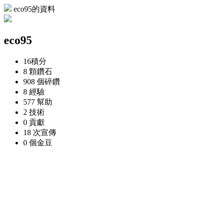
eco95的資料
eco95
16
積分
8 顆
鑽石
908 個
碎鑽
8
經驗
577
幫助
2
技術
0
貢獻
18 次
宣傳
0 個
金豆