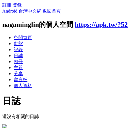
註冊
登錄
Android 台灣中文網
返回首頁
nagaminglin的個人空間
https://apk.tw/?5
空間首頁
動態
記錄
日誌
相冊
主題
分享
留言板
個人資料
日誌
還沒有相關的日誌