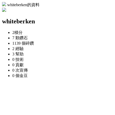
whiteberken的資料
whiteberken
2
積分
7 顆
鑽石
1139 個
碎鑽
2
經驗
3
幫助
0
技術
0
貢獻
0 次
宣傳
0 個
金豆