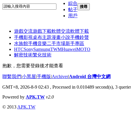
綜合
搜尋
帖子
用戶
遊戲交流
遊戲下載
軟體交流
軟體下載
手機影視
桌布主題
漫畫小說
手機鈴聲
水族館
手機音樂
二手市場
新手專區
HTC
Sony
Samsung
TWM
Huawei
MOTO
解密技術
繁化技術
抱歉，您需要登錄後才能查看
聯繫我們
|
小黑屋
|
手機版
|
Archiver
|
Android 台灣中文網
GMT+8, 2026-8-9 02:43
, Processed in 0.010489 second(s), 3 quer
Powered by
APK.TW
v2.0
© 2013
APK.TW