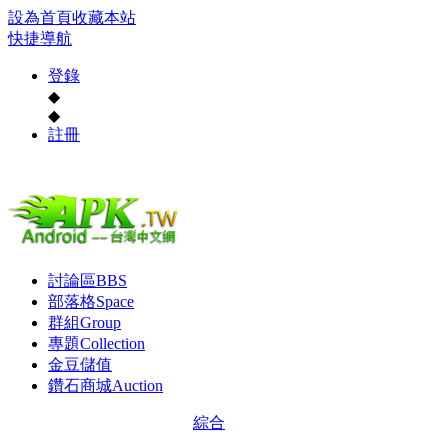
設為首頁
收藏本站
快捷導航
登錄
◆
◆
註冊
討論區
BBS
部落格
Space
群組
Group
專題
Collection
金豆儲值
鑽石商城
Auction
綜合