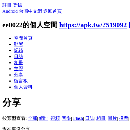
註冊
登錄
Android 台灣中文網
返回首頁
ee0022的個人空間
https://apk.tw/?519092
空間首頁
動態
記錄
日誌
相冊
主題
分享
留言板
個人資料
分享
按類型查看:
全部
|
網址
|
視頻
|
音樂
|
Flash
|
日誌
|
相冊
|
圖片
|
投票
|
現在還沒分享