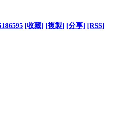
?5186595
[收藏]
[複製]
[分享]
[RSS]