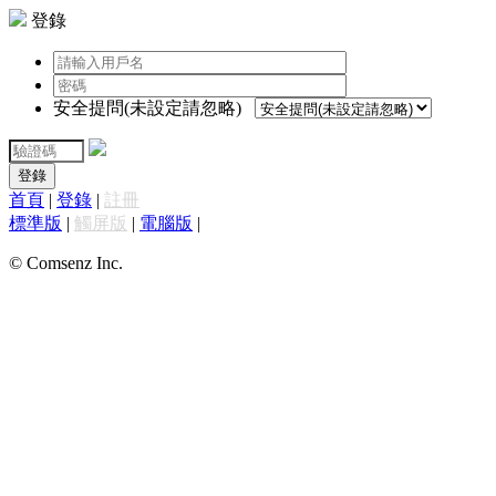
登錄
安全提問(未設定請忽略)
登錄
首頁
|
登錄
|
註冊
標準版
|
觸屏版
|
電腦版
|
© Comsenz Inc.