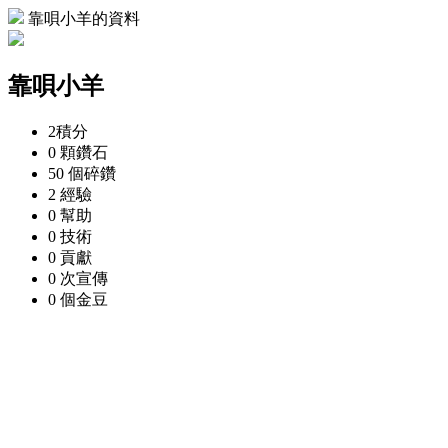
靠唄小羊的資料
靠唄小羊
2
積分
0 顆
鑽石
50 個
碎鑽
2
經驗
0
幫助
0
技術
0
貢獻
0 次
宣傳
0 個
金豆