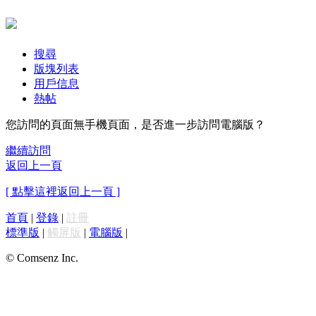
搜尋
版塊列表
用戶信息
熱帖
您訪問的頁面無手機頁面，是否進一步訪問電腦版？
繼續訪問
返回上一頁
[ 點擊這裡返回上一頁 ]
首頁
|
登錄
|
註冊
標準版
|
觸屏版
|
電腦版
|
© Comsenz Inc.