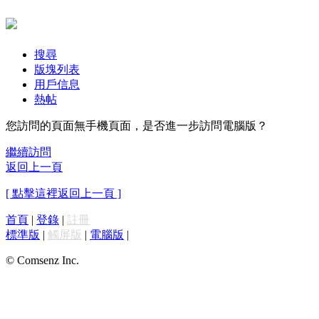
搜尋
版塊列表
用戶信息
熱帖
您訪問的頁面無手機頁面，是否進一步訪問電腦版？
繼續訪問
返回上一頁
[ 點擊這裡返回上一頁 ]
首頁
|
登錄
|
註冊
標準版
|
觸屏版
|
電腦版
|
© Comsenz Inc.