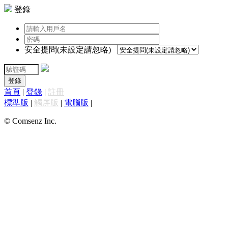
登錄
安全提問(未設定請忽略)
登錄
首頁
|
登錄
|
註冊
標準版
|
觸屏版
|
電腦版
|
© Comsenz Inc.