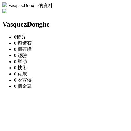
VasquezDoughe的資料
VasquezDoughe
0
積分
0 顆
鑽石
0 個
碎鑽
0
經驗
0
幫助
0
技術
0
貢獻
0 次
宣傳
0 個
金豆