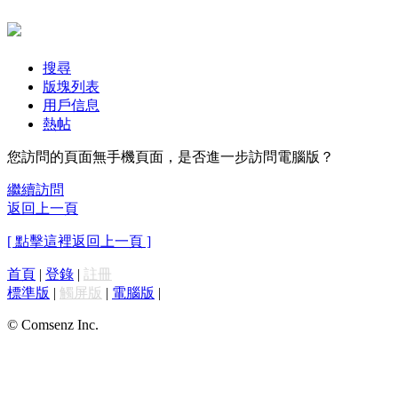
搜尋
版塊列表
用戶信息
熱帖
您訪問的頁面無手機頁面，是否進一步訪問電腦版？
繼續訪問
返回上一頁
[ 點擊這裡返回上一頁 ]
首頁
|
登錄
|
註冊
標準版
|
觸屏版
|
電腦版
|
© Comsenz Inc.