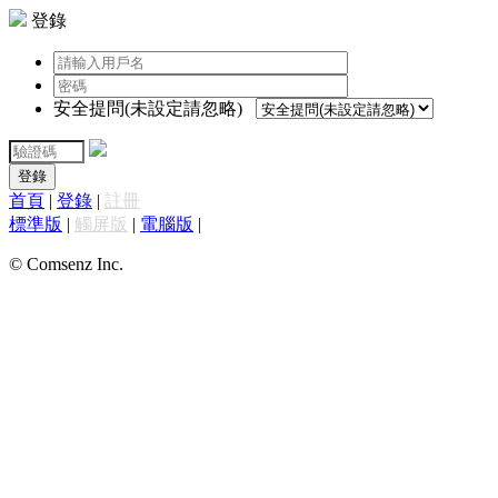
登錄
安全提問(未設定請忽略)
登錄
首頁
|
登錄
|
註冊
標準版
|
觸屏版
|
電腦版
|
© Comsenz Inc.