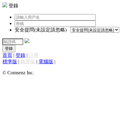
登錄
安全提問(未設定請忽略)
登錄
首頁
|
登錄
|
註冊
標準版
|
觸屏版
|
電腦版
|
© Comsenz Inc.