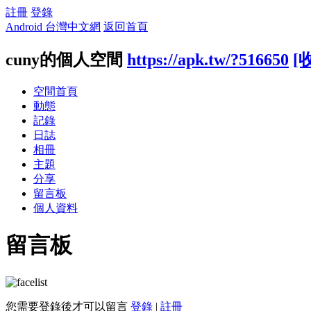
註冊
登錄
Android 台灣中文網
返回首頁
cuny的個人空間
https://apk.tw/?516650
[
空間首頁
動態
記錄
日誌
相冊
主題
分享
留言板
個人資料
留言板
您需要登錄後才可以留言
登錄
|
註冊