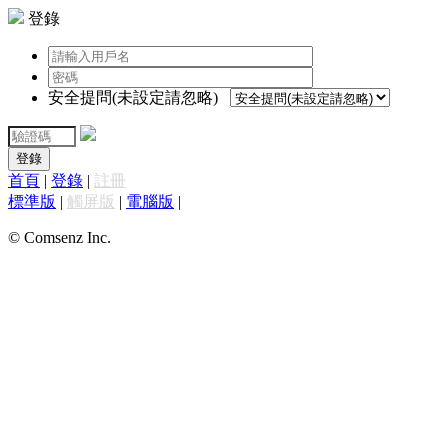
登錄
安全提問(未設定請忽略)
登錄
首頁
|
登錄
|
註冊
標準版
|
觸屏版
|
電腦版
|
© Comsenz Inc.