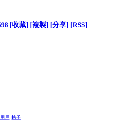
598
[收藏]
[複製]
[分享]
[RSS]
用戶
|
帖子