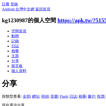
註冊
登錄
Android 台灣中文網
返回首頁
kg1230987的個人空間
https://apk.tw/?515
空間首頁
動態
記錄
日誌
相冊
主題
分享
留言板
個人資料
分享
按類型查看:
全部
|
網址
|
視頻
|
音樂
|
Flash
|
日誌
|
相冊
|
圖片
|
投票
|
現在還沒分享