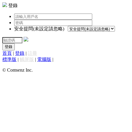
登錄
安全提問(未設定請忽略)
登錄
首頁
|
登錄
|
註冊
標準版
|
觸屏版
|
電腦版
|
© Comsenz Inc.