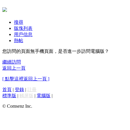
搜尋
版塊列表
用戶信息
熱帖
您訪問的頁面無手機頁面，是否進一步訪問電腦版？
繼續訪問
返回上一頁
[ 點擊這裡返回上一頁 ]
首頁
|
登錄
|
註冊
標準版
|
觸屏版
|
電腦版
|
© Comsenz Inc.