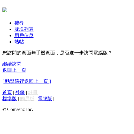
搜尋
版塊列表
用戶信息
熱帖
您訪問的頁面無手機頁面，是否進一步訪問電腦版？
繼續訪問
返回上一頁
[ 點擊這裡返回上一頁 ]
首頁
|
登錄
|
註冊
標準版
|
觸屏版
|
電腦版
|
© Comsenz Inc.