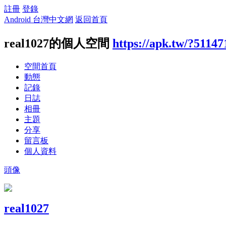
註冊
登錄
Android 台灣中文網
返回首頁
real1027的個人空間
https://apk.tw/?51147
空間首頁
動態
記錄
日誌
相冊
主題
分享
留言板
個人資料
頭像
real1027