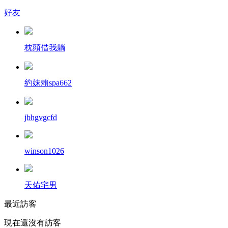
好友
枕頭借我躺
約妹賴spa662
jbhgvgcfd
winson1026
天佑宅男
最近訪客
現在還沒有訪客