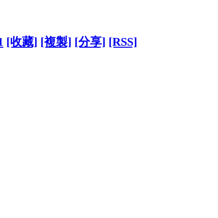
1
[收藏]
[複製]
[分享]
[RSS]