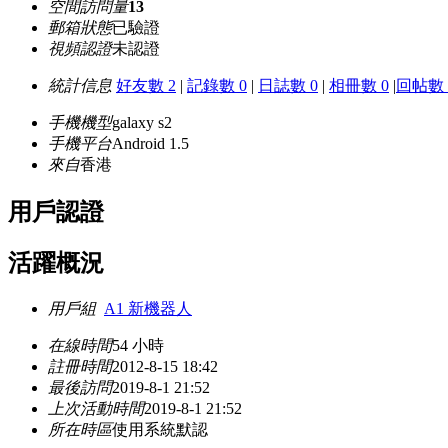
空間訪問量
13
郵箱狀態
已驗證
視頻認證
未認證
統計信息
好友數 2
|
記錄數 0
|
日誌數 0
|
相冊數 0
|
回帖數 
手機機型
galaxy s2
手機平台
Android 1.5
來自
香港
用戶認證
活躍概況
用戶組
A1 新機器人
在線時間
54 小時
註冊時間
2012-8-15 18:42
最後訪問
2019-8-1 21:52
上次活動時間
2019-8-1 21:52
所在時區
使用系統默認