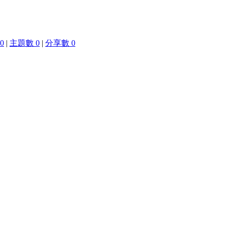
0
|
主題數 0
|
分享數 0