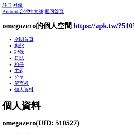
註冊
登錄
Android 台灣中文網
返回首頁
omegazero的個人空間
https://apk.tw/?510
空間首頁
動態
記錄
日誌
相冊
主題
分享
留言板
個人資料
個人資料
omegazero
(UID: 510527)