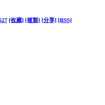
527
[收藏]
[複製]
[分享]
[RSS]