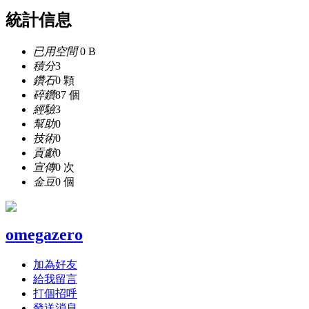
統計信息
已用空間
0 B
積分
3
鑽石
0 顆
碎鑽
87 個
經驗
3
幫助
0
技術
0
貢獻
0
宣傳
0 次
金豆
0 個
omegazero
加為好友
給我留言
打個招呼
發送消息